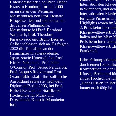
Unterrichtsstunden bei Prof. Detlef
Internationalen Klavi
Kraus in Hamburg. Im Juli 2000
in Wittenberg und den
nahm sie an den Weimarer
Internationalen Klavi
Meisterkursen von Prof. Bernard
für junge Pianisten i
Ringeissen teil und spielte u.a. mit
Highlights waren im 
der Jenaer Philharmonie.
2. Preis beim Internat
Meisterkurse bei Prof. Bernhard
Klavierwettbewerb „C
Wambach, Prof. Théodore
Italien und im März 2
Paraskivesco und Bruno Leonard
Preis beim Internation
Gelber schlossen sich an. Es folgten
Klavierwettbewerb „É
2002 die Teilnahme an der
Frankreich.
Hamamatsu Klavierakademie,
Japan, sowie Unterricht bei Prof.
Lehrerfahrung erlangte
Hiroko Nakamura, Prof. John
durch einen Lehrauftr
O’Connor, Prof. Sergio Perticaroli,
Korrepetition an der U
Prof. Jacques Rouvier und Prof.
Künste, Berlin und fü
Oxana Jablonskaja. Ihre solistische
an der Hochschule fü
Ausbildung setzte sie, nach dem
„Hanns Eisler“ in Berl
Diplom in Berlin 2003, bei Prof.
immer noch tätig ist.
Robert Benz an der Staatlichen
Hochschule für Musik und
Darstellende Kunst in Mannheim
fort.